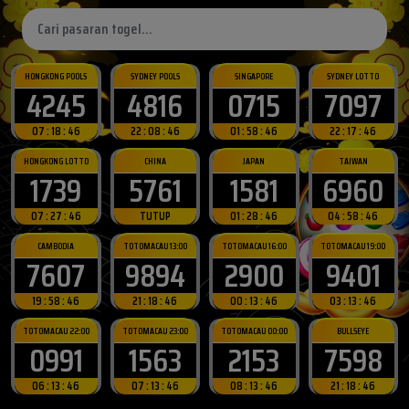
HONGKONG POOLS
SYDNEY POOLS
SINGAPORE
SYDNEY LOTTO
4245
4816
0715
7097
07 : 18 : 43
22 : 08 : 43
01 : 58 : 43
22 : 17 : 43
HONGKONG LOTTO
CHINA
JAPAN
TAIWAN
1739
5761
1581
6960
07 : 27 : 43
TUTUP
01 : 28 : 43
04 : 58 : 43
CAMBODIA
TOTOMACAU 13:00
TOTOMACAU 16:00
TOTOMACAU 19:00
7607
9894
2900
9401
19 : 58 : 43
21 : 18 : 43
00 : 13 : 43
03 : 13 : 43
TOTOMACAU 22:00
TOTOMACAU 23:00
TOTOMACAU 00:00
BULLSEYE
0991
1563
2153
7598
06 : 13 : 43
07 : 13 : 43
08 : 13 : 43
21 : 18 : 43