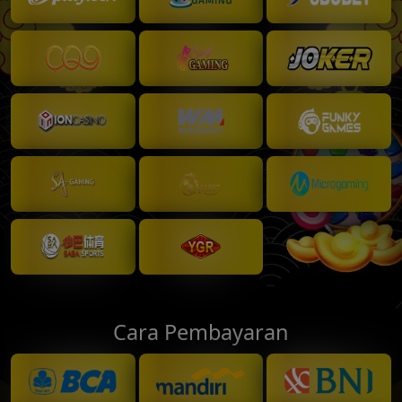
Cara Pembayaran