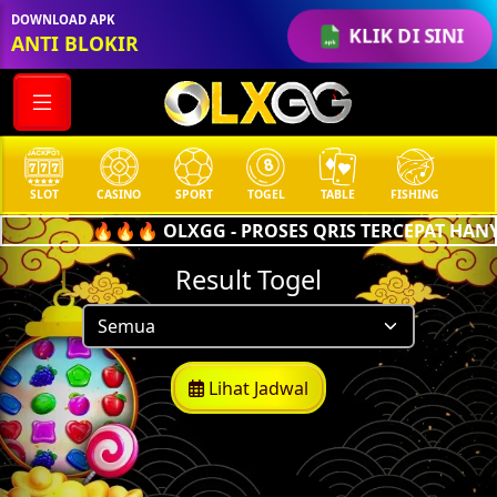
DOWNLOAD APK
KLIK DI SINI
ANTI BLOKIR
SLOT
CASINO
SPORT
TOGEL
TABLE
FISHING
COC
🔥🔥🔥 OLXGG - PROSES QRIS TERCEPAT HANYA
Result Togel
Lihat Jadwal