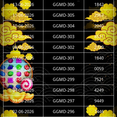
13-06-2026
GGMD-306
1842
11-06-2026
GGMD-305
2967
10-06-2026
GGMD-304
2040
09-06-2026
GGMD-303
8521
08-06-2026
GGMD-302
2729
07-06-2026
GGMD-301
1840
06-06-2026
GGMD-300
0059
05-06-2026
GGMD-299
7521
04-06-2026
GGMD-298
4249
03-06-2026
GGMD-297
9449
02-06-2026
GGMD-296
7446