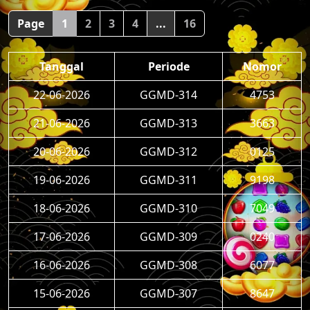
Page
1
2
3
4
...
16
Tanggal
Periode
Nomor
22-06-2026
GGMD-314
4753
21-06-2026
GGMD-313
3663
20-06-2026
GGMD-312
0125
19-06-2026
GGMD-311
9198
18-06-2026
GGMD-310
7049
17-06-2026
GGMD-309
0240
16-06-2026
GGMD-308
6077
15-06-2026
GGMD-307
8647